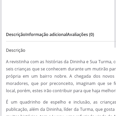
Versão
impressa
quantidade
Descrição
Informação adicional
Avaliações (0)
Descrição
A revistinha com as histórias da Dininha e Sua Turma, 
seis crianças que se conhecem durante um mutirão par
própria em um bairro nobre. A chegada dos novos 
moradores, que por preconceito, imaginam que se 
local, porém, estes irão contribuir para que haja melhor
É um quadrinho de espelho e inclusão, as criança
publicação, além da Dininha, líder da Turma, que gosta d