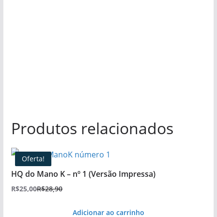
Produtos relacionados
Oferta!
HQ do Mano K – nº 1 (Versão Impressa)
R$
25,00
R$
28,90
O
O
preço
preço
Adicionar ao carrinho