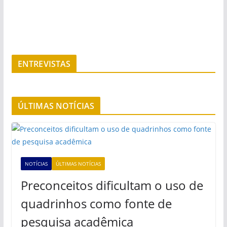
original
atual
era:
é:
R$28,90.
R$25,00.
ENTREVISTAS
ÚLTIMAS NOTÍCIAS
NOTÍCIAS
ÚLTIMAS NOTÍCIAS
Preconceitos dificultam o uso de
quadrinhos como fonte de
pesquisa acadêmica