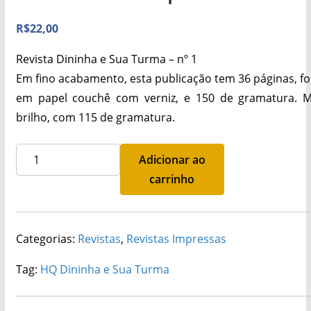
R$
22,00
Revista Dininha e Sua Turma – nº 1
Em fino acabamento, esta publicação tem 36 páginas, f
em papel couchê com verniz, e 150 de gramatura. 
brilho, com 115 de gramatura.
HQ
Adicionar ao
da
carrinho
Dininha
e
Sua
Categorias:
Revistas
,
Revistas Impressas
Turma
-
Tag:
HQ Dininha e Sua Turma
nº
1