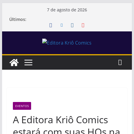
Pular
7 de agosto de 2026
para
Últimos:
o
conteúdo
EVENTOS
A Editora Kriô Comics
estará com suas HQs na