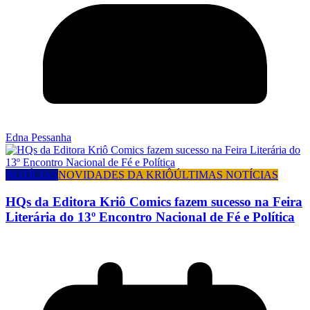
Edna Pessanha
NOTÍCIAS
NOVIDADES DA KRIÔ
ÚLTIMAS NOTÍCIAS
HQs da Editora Kriô Comics fazem sucesso na Feira
Literária do 13º Encontro Nacional de Fé e Política