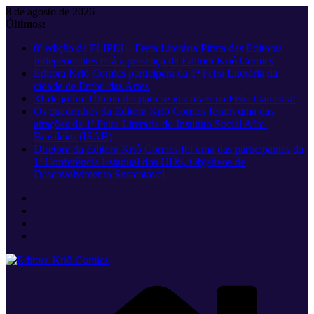
Pular
8 de agosto de 2026
para
Últimos:
o
8ª edição da FLIPEI – Festa Literária Pirata das Editoras
conteúdo
Independentes terá a presença da Editora Kriô Comics
Editora Kriô Comics participará da 1ª Feira Literária da
cidade de Embu das Artes
31 de julho. Último dia para se inscrever na Feira Canastra!
Os quadrinhos da Editora Kriô Comics foram uma das
atrações da 1ª Feira Literária do Instituto Social Afro-
Brasileiro (ISAB)
Diretora da Editora Kriô Comics foi uma das participantes da
1ª Conferência Estadual dos ODS, Objetivos de
Desenvolvimento Sustentável