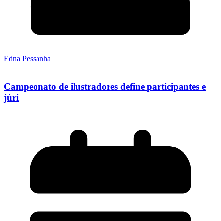
Edna Pessanha
Campeonato de ilustradores define participantes e
júri