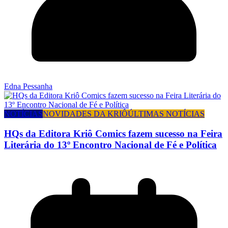
Edna Pessanha
NOTÍCIAS
NOVIDADES DA KRIÔ
ÚLTIMAS NOTÍCIAS
HQs da Editora Kriô Comics fazem sucesso na Feira
Literária do 13º Encontro Nacional de Fé e Política