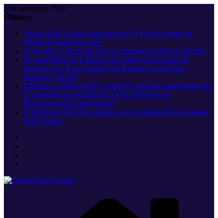
Pular
5 de agosto de 2026
para
Últimos:
o
Editora Kriô Comics participará da 1ª Feira Literária da
conteúdo
cidade de Embu das Artes
31 de julho. Último dia para se inscrever na Feira Canastra!
Os quadrinhos da Editora Kriô Comics foram uma das
atrações da 1ª Feira Literária do Instituto Social Afro-
Brasileiro (ISAB)
Diretora da Editora Kriô Comics foi uma das participantes da
1ª Conferência Estadual dos ODS, Objetivos de
Desenvolvimento Sustentável
4º edição da FLiUNG contou com os quadrinhos da Editora
Kriô Comics