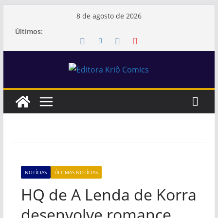
Pular
8 de agosto de 2026
para
Últimos:
o
conteúdo
NOTÍCIAS
ÚLTIMAS NOTÍCIAS
HQ de A Lenda de Korra
desenvolve romance