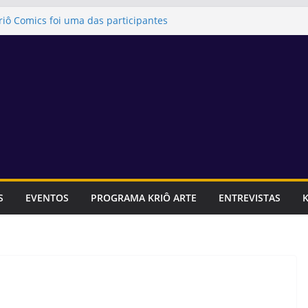
riô Comics foi uma das participantes
tadual dos ODS, Objetivos de
tentável
Festa Literária Pirata das Editoras
 presença da Editora Kriô Comics
articipará da 1ª Feira Literária da
Artes
ia para se inscrever na Feira Canastra!
itora Kriô Comics foram uma das
iterária do Instituto Social Afro-
S
EVENTOS
PROGRAMA KRIÔ ARTE
ENTREVISTAS
K