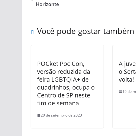
Horizonte
Você pode gostar também
POCket Poc Con,
A juv
versão reduzida da
o Ser
feira LGBTQIA+ de
volta!
quadrinhos, ocupa o
19 de m
Centro de SP neste
fim de semana
20 de setembro de 2023