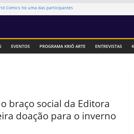
riô Comics foi uma das participantes
tadual dos ODS, Objetivos de
tentável
Festa Literária Pirata das Editoras
 presença da Editora Kriô Comics
articipará da 1ª Feira Literária da
Artes
S
EVENTOS
PROGRAMA KRIÔ ARTE
ENTREVISTAS
K
ia para se inscrever na Feira Canastra!
itora Kriô Comics foram uma das
iterária do Instituto Social Afro-
 o braço social da Editora
eira doação para o inverno