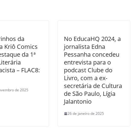
inhos da
No EducaHQ 2024, a
ra Kriô Comics
jornalista Edna
estaque da 1ª
Pessanha concedeu
Literária
entrevista para o
acista – FLAC8:
podcast Clube do
s
Livro, com a ex-
secretária de Cultura
ovembro de 2025
de São Paulo, Lígia
Jalantonio
26 de janeiro de 2025