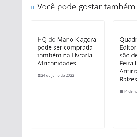
Você pode gostar também
HQ do Mano K agora
Quadr
pode ser comprada
Edito
também na Livraria
são d
Africanidades
Feira 
Antirr
24 de julho de 2022
Raíze
14 de n