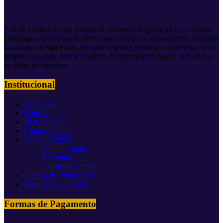
A Kriô Comics é uma editora de revistas em quadrinhos, e revistas
com jogos educativos de RPG para crianças e adolescentes. Sediada
na cidade de São Paulo, tem por objetivo publicar unicamente, seus
projetos autorais, contar histórias de representatividade, inclusão, e
de todas as minorias.
Institucional
Sobre nós
Contato
HQs da Kriô
Como comprar
Minha Compra
Minha Conta
Carrinho
Finalizar Compra
Política de Privacidade
Termos e Condições
Formas de Pagamento