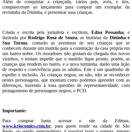
Além de conquistar a criançada, vários pais, avós, e tios,
compareceram ao lançamento para comprar um exemplar da
revistinha da Dininha, e presentear suas crianças.
Criada e escrita pela jornalista e escritora,
Edna Pessanha
, e
ilustrada por
Rodrigo Rosa de Souza
, as histórias da
Dininha e
Sua Turma
, contarão as aventuras de seis crianças que se
conhecem durante um mutirão para a construção da casa própria em
um bairro nobre. Os moradores não gostam da chegada dos novos
vizinhos, e tentam impedir que o mutirão fique pronto, porém, as
crianças que residem no bairro, e a nova turminha, darão uma lição
de respeito e convivência para os adultos. Este é um quadrinho de
espelho e inclusão. As crianças negras, ou não, irão se reconhecer
nestes personagens, que mostram como podemos aprender com as
diferenças, trazendo à tona questões de representatividade, com
protagonismo de personagens negros, e PCD.
Importante:
Para comprar basta acessar o site da Editora,
www.kriocomics.com.br
, para quem reside na cidade de São
Paulo, ou região metropolitana, é possível fazer a entrega, mesmo