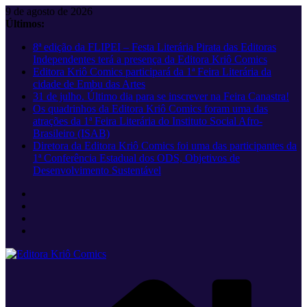
Pular
9 de agosto de 2026
para
Últimos:
o
8ª edição da FLIPEI – Festa Literária Pirata das Editoras
conteúdo
Independentes terá a presença da Editora Kriô Comics
Editora Kriô Comics participará da 1ª Feira Literária da
cidade de Embu das Artes
31 de julho. Último dia para se inscrever na Feira Canastra!
Os quadrinhos da Editora Kriô Comics foram uma das
atrações da 1ª Feira Literária do Instituto Social Afro-
Brasileiro (ISAB)
Diretora da Editora Kriô Comics foi uma das participantes da
1ª Conferência Estadual dos ODS, Objetivos de
Desenvolvimento Sustentável