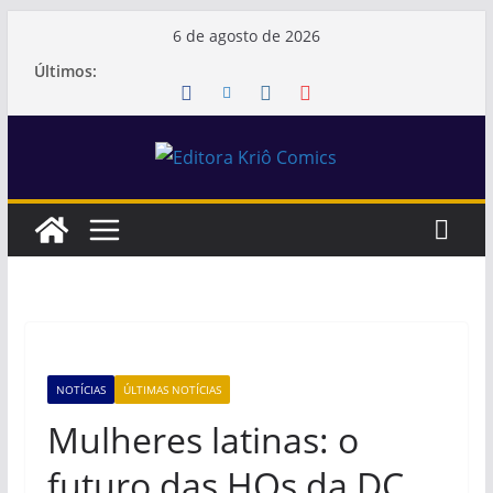
Pular
6 de agosto de 2026
para
Últimos:
o
conteúdo
NOTÍCIAS
ÚLTIMAS NOTÍCIAS
Mulheres latinas: o
futuro das HQs da DC