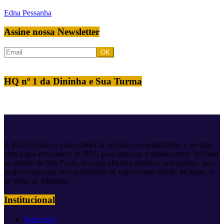
Edna Pessanha
Assine nossa Newsletter
HQ nº 1 da Dininha e Sua Turma
A Kriô Comics é uma editora de revistas em quadrinhos, e revistas
com jogos educativos de RPG para crianças e adolescentes. Sediada
na cidade de São Paulo, tem por objetivo publicar unicamente, seus
projetos autorais, contar histórias de representatividade, inclusão, e
de todas as minorias.
Institucional
Sobre nós