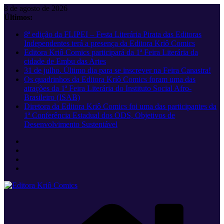
Pular
8 de agosto de 2026
para
Últimos:
o
8ª edição da FLIPEI – Festa Literária Pirata das Editoras
conteúdo
Independentes terá a presença da Editora Kriô Comics
Editora Kriô Comics participará da 1ª Feira Literária da
cidade de Embu das Artes
31 de julho. Último dia para se inscrever na Feira Canastra!
Os quadrinhos da Editora Kriô Comics foram uma das
atrações da 1ª Feira Literária do Instituto Social Afro-
Brasileiro (ISAB)
Diretora da Editora Kriô Comics foi uma das participantes da
1ª Conferência Estadual dos ODS, Objetivos de
Desenvolvimento Sustentável