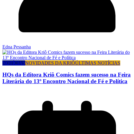
Edna Pessanha
NOTÍCIAS
NOVIDADES DA KRIÔ
ÚLTIMAS NOTÍCIAS
HQs da Editora Kriô Comics fazem sucesso na Feira
Literária do 13º Encontro Nacional de Fé e Política