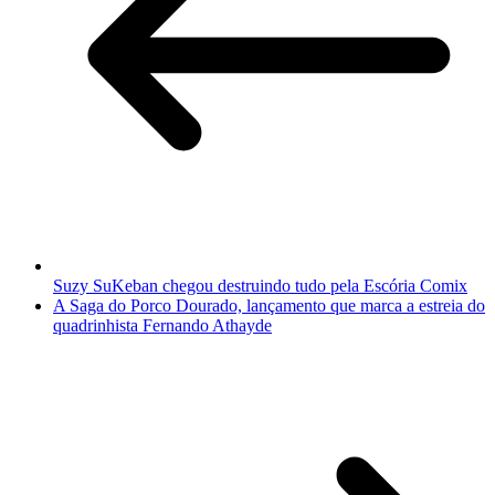
Suzy SuKeban chegou destruindo tudo pela Escória Comix
A Saga do Porco Dourado, lançamento que marca a estreia do
quadrinhista Fernando Athayde