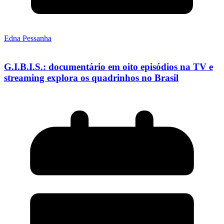
Edna Pessanha
G.I.B.I.S.: documentário em oito episódios na TV e
streaming explora os quadrinhos no Brasil