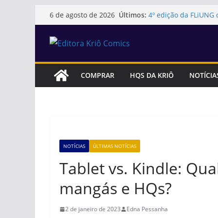
Pular
Últimos:
4º edição da FLiUNG 
6 de agosto de 2026
para
Kriô Comics
Editora Kriô Comics p
o
cidade de Embu das 
conteúdo
31 de julho. Último d
Os quadrinhos da Ed
atrações da 1ª Feira L
COMPRAR
HQS DA KRIÔ
NOTÍCIA
Brasileiro (ISAB)
Diretora da Editora K
da 1ª Conferência Es
Desenvolvimento Sus
NOTÍCIAS
ÚLTIMAS NOTÍCIAS
Tablet vs. Kindle: Qua
mangás e HQs?
2 de janeiro de 2023
Edna Pessanha