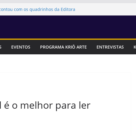
contou com os quadrinhos da Editora
articipará da 1ª Feira Literária da
Artes
ia para se inscrever na Feira Canastra!
itora Kriô Comics foram uma das
iterária do Instituto Social Afro-
S
EVENTOS
PROGRAMA KRIÔ ARTE
ENTREVISTAS
K
riô Comics foi uma das participantes
tadual dos ODS, Objetivos de
tentável
l é o melhor para ler