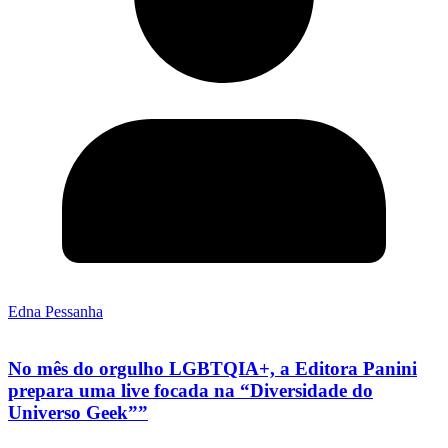
Edna Pessanha
No mês do orgulho LGBTQIA+, a Editora Panini
prepara uma live focada na “Diversidade do
Universo Geek””