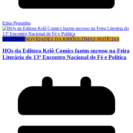
Edna Pessanha
NOTÍCIAS
NOVIDADES DA KRIÔ
ÚLTIMAS NOTÍCIAS
HQs da Editora Kriô Comics fazem sucesso na Feira
Literária do 13º Encontro Nacional de Fé e Política