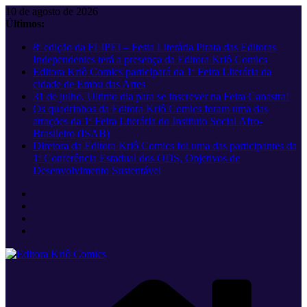
Pular
10 de agosto de 2026
para
Últimos:
o
8ª edição da FLIPEI – Festa Literária Pirata das Editoras
conteúdo
Independentes terá a presença da Editora Kriô Comics
Editora Kriô Comics participará da 1ª Feira Literária da
cidade de Embu das Artes
31 de julho. Último dia para se inscrever na Feira Canastra!
Os quadrinhos da Editora Kriô Comics foram uma das
atrações da 1ª Feira Literária do Instituto Social Afro-
Brasileiro (ISAB)
Diretora da Editora Kriô Comics foi uma das participantes da
1ª Conferência Estadual dos ODS, Objetivos de
Desenvolvimento Sustentável