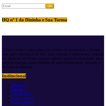
HQ nº 1 da Dininha e Sua Turma
A Kriô Comics é uma editora de revistas em quadrinhos, e revistas
com jogos educativos de RPG para crianças e adolescentes. Sediada
na cidade de São Paulo, tem por objetivo publicar unicamente, seus
projetos autorais, contar histórias de representatividade, inclusão, e
de todas as minorias.
Institucional
Sobre nós
Contato
HQs da Kriô
Como comprar
Minha Compra