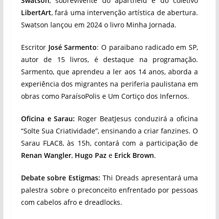
Swatson
, sobrevivente do apartheid e do coletivo
LibertArt
, fará uma intervenção artística de abertura.
Swatson lançou em 2024 o livro Minha Jornada.
Escritor
José Sarmento
: O paraibano radicado em SP,
autor de 15 livros, é destaque na programação.
Sarmento, que aprendeu a ler aos 14 anos, aborda a
experiência dos migrantes na periferia paulistana em
obras como ParaísoPolis e Um Cortiço dos Infernos.
Oficina e Sarau:
Roger BeatJesus conduzirá a oficina
“Solte Sua Criatividade”, ensinando a criar fanzines. O
Sarau FLAC8, às 15h, contará com a participação de
Renan Wangler
,
Hugo Paz
e
Erick Brown
.
Debate sobre Estigmas:
Thi Dreads apresentará uma
palestra sobre o preconceito enfrentado por pessoas
com cabelos afro e dreadlocks.