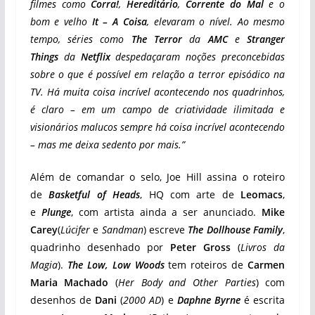
filmes como
Corra!
,
Hereditário
,
Corrente do Mal
e o
bom e velho
It – A Coisa
, elevaram o nível. Ao mesmo
tempo, séries como
The Terror
da
AMC
e
Stranger
Things
da
Netflix
despedaçaram noções preconcebidas
sobre o que é possível em relação a terror episódico na
TV. Há muita coisa incrível acontecendo nos quadrinhos,
é claro – em um campo de criatividade ilimitada e
visionários malucos sempre há coisa incrível acontecendo
– mas me deixa sedento por mais.”
Além de comandar o selo, Joe Hill assina o roteiro
de
Basketful of Heads
, HQ com arte de
Leomacs
,
e
Plunge
, com artista ainda a ser anunciado.
Mike
Carey
(
Lúcifer
e
Sandman
) escreve
The Dollhouse Family
,
quadrinho desenhado por
Peter Gross
(
Livros da
Magia
).
The Low, Low Woods
tem roteiros de
Carmen
Maria Machado
(
Her Body and Other Parties
) com
desenhos de
Dani
(
2000 AD
) e
Daphne Byrne
é escrita