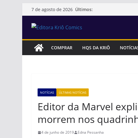
Pular
Últimos:
7 de agosto de 2026
para
o
conteúdo
COMPRAR
HQS DA KRIÔ
NOTÍCIA
NOTÍCIAS
ÚLTIMAS NOTÍCIAS
Editor da Marvel expl
morrem nos quadrin
4 de junho de 2019
Edna Pessanha