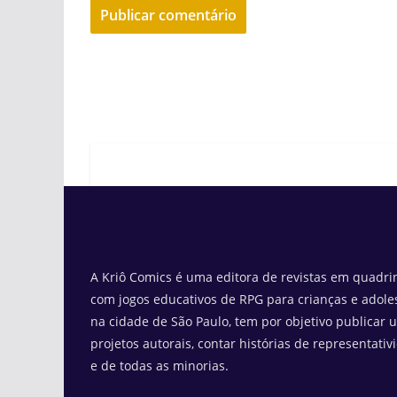
A Kriô Comics é uma editora de revistas em quadrin
com jogos educativos de RPG para crianças e adole
na cidade de São Paulo, tem por objetivo publicar 
projetos autorais, contar histórias de representativ
e de todas as minorias.