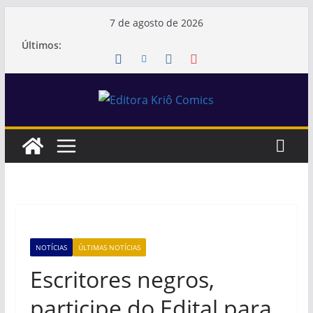
Pular
7 de agosto de 2026
para
Últimos:
o
conteúdo
NOTÍCIAS
ÚLTIMAS NOTÍCIAS
Escritores negros,
participe do Edital para