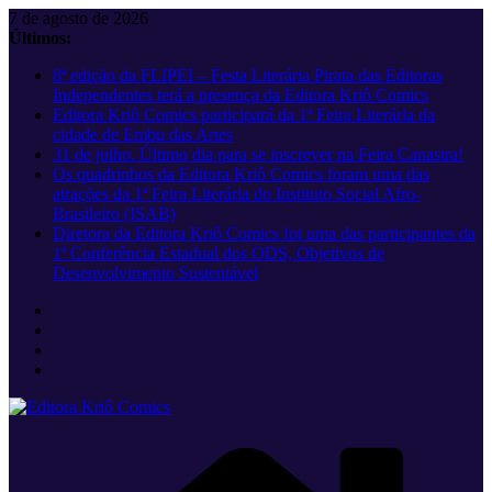
Pular
7 de agosto de 2026
para
Últimos:
o
8ª edição da FLIPEI – Festa Literária Pirata das Editoras
conteúdo
Independentes terá a presença da Editora Kriô Comics
Editora Kriô Comics participará da 1ª Feira Literária da
cidade de Embu das Artes
31 de julho. Último dia para se inscrever na Feira Canastra!
Os quadrinhos da Editora Kriô Comics foram uma das
atrações da 1ª Feira Literária do Instituto Social Afro-
Brasileiro (ISAB)
Diretora da Editora Kriô Comics foi uma das participantes da
1ª Conferência Estadual dos ODS, Objetivos de
Desenvolvimento Sustentável