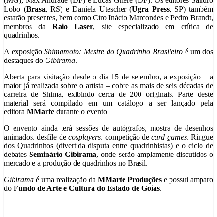
(MG), Max Andrade (DF) e Lucas Ghere (DF). Os editores Sandro
Lobo (
Brasa
, RS) e Daniela Utescher (
Ugra Press
, SP) também
estarão presentes, bem como Ciro Inácio Marcondes e Pedro Brandt,
membros da
Raio Laser
, site especializado em crítica de
quadrinhos.
A exposição
Shimamoto: Mestre do Quadrinho Brasileiro
é um dos
destaques do
Gibirama
.
Aberta para visitação desde o dia 15 de setembro, a exposição – a
maior já realizada sobre o artista – cobre as mais de seis décadas de
carreira de Shima, exibindo cerca de 200 originais. Parte deste
material será compilado em um catálogo a ser lançado pela
editora
MMarte
durante o evento.
O envento ainda terá sessões de autógrafos, mostra de desenhos
animados, desfile de
cosplayers
, competição de
card games
, Ringue
dos Quadrinhos (divertida disputa entre quadrinhistas) e o ciclo de
debates
Seminário Gibirama
, onde serão amplamente discutidos o
mercado e a produção de quadrinhos no Brasil.
Gibirama
é uma realização da
MMarte Produções
e possui amparo
do
Fundo de Arte e Cultura do Estado de Goiás
.