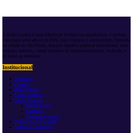
A Kriô Comics é uma editora de revistas em quadrinhos, e revistas
com jogos educativos de RPG para crianças e adolescentes. Sediada
na cidade de São Paulo, tem por objetivo publicar unicamente, seus
projetos autorais, contar histórias de representatividade, inclusão, e
de todas as minorias.
Institucional
Sobre nós
Contato
HQs da Kriô
Como comprar
Minha Compra
Minha Conta
Carrinho
Finalizar Compra
Política de Privacidade
Termos e Condições