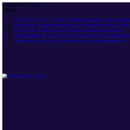
Pular
8 de agosto de 2026
para
Últimos:
o
8ª edição da FLIPEI – Festa Literária Pirata das Editoras Inde
conteúdo
Editora Kriô Comics participará da 1ª Feira Literária da cidad
31 de julho. Último dia para se inscrever na Feira Canastra!
Os quadrinhos da Editora Kriô Comics foram uma das atrações da
Diretora da Editora Kriô Comics foi uma das participantes da