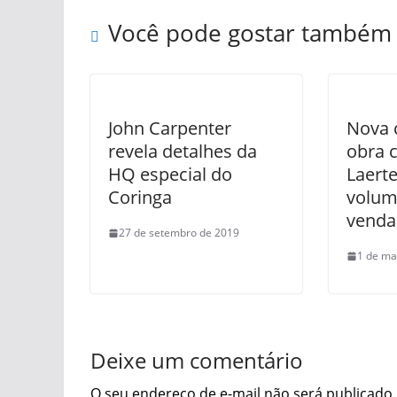
Você pode gostar também
John Carpenter
Nova c
revela detalhes da
obra 
HQ especial do
Laerte
Coringa
volume
venda
27 de setembro de 2019
1 de ma
Deixe um comentário
O seu endereço de e-mail não será publicado.