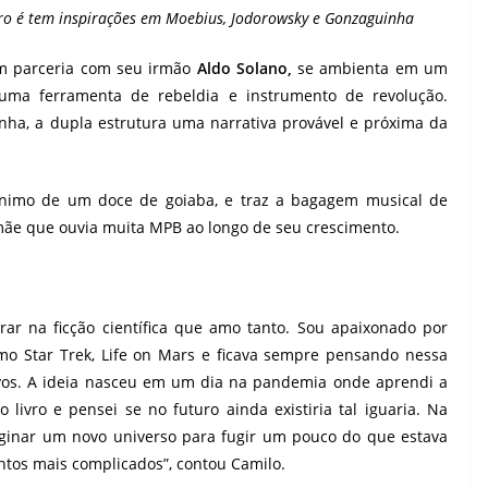
vro é tem inspirações em Moebius, Jodorowsky e Gonzaguinha
 parceria com seu irmão
Aldo Solano,
se ambienta em um
 uma ferramenta de rebeldia e instrumento de revolução.
ha, a dupla estrutura uma narrativa provável e próxima da
mônimo de um doce de goiaba, e traz a bagagem musical de
e mãe que ouvia muita MPB ao longo de seu crescimento.
r na ficção científica que amo tanto. Sou apaixonado por
omo Star Trek, Life on Mars e ficava sempre pensando nessa
tivos. A ideia nasceu em um dia na pandemia onde aprendi a
ivro e pensei se no futuro ainda existiria tal iguaria. Na
aginar um novo universo para fugir um pouco do que estava
tos mais complicados”, contou Camilo.