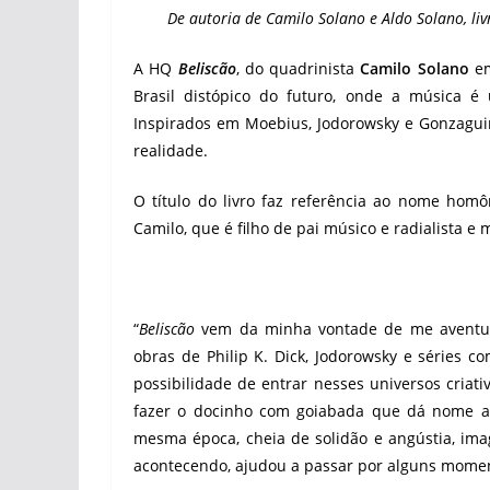
De autoria de Camilo Solano e Aldo Solano, li
A HQ
Beliscão
, do quadrinista
Camilo Solano
em
Brasil distópico do futuro, onde a música é
Inspirados em Moebius, Jodorowsky e Gonzaguin
realidade.
O título do livro faz referência ao nome ho
Camilo, que é filho de pai músico e radialista 
“
Beliscão
vem da minha vontade de me aventura
obras de Philip K. Dick, Jodorowsky e séries c
possibilidade de entrar nesses universos cria
fazer o docinho com goiabada que dá nome ao l
mesma época, cheia de solidão e angústia, im
acontecendo, ajudou a passar por alguns momen