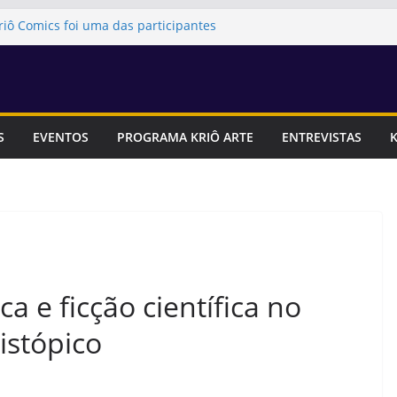
riô Comics foi uma das participantes
tadual dos ODS, Objetivos de
tentável
Festa Literária Pirata das Editoras
 presença da Editora Kriô Comics
articipará da 1ª Feira Literária da
Artes
S
EVENTOS
PROGRAMA KRIÔ ARTE
ENTREVISTAS
K
ia para se inscrever na Feira Canastra!
itora Kriô Comics foram uma das
iterária do Instituto Social Afro-
 e ficção científica no
istópico