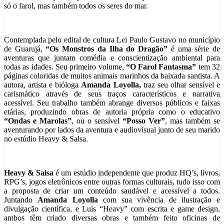
só o farol, mas também todos os seres do mar.
Contemplada pelo edital de cultura Lei Paulo Gustavo no município
de Guarujá,
“Os Monstros da Ilha do Dragão”
é uma série de
aventuras que juntam comédia e conscientização ambiental para
todas as idades. Seu primeiro volume,
“O Farol Fantasma”
tem 32
páginas coloridas de muitos animais marinhos da baixada santista. A
autora, artista e bióloga
Amanda Loyolla,
traz seu olhar sensível e
carismático através de seus traços característicos e narrativa
acessível. Seu trabalho também abrange diversos públicos e faixas
etárias, produzindo obras de autoria própria como o educativo
“Ondas e Marolas”
, ou o sensível
“Posso Ver”
, mas também se
aventurando por lados da aventura e audiovisual junto de seu marido
no estúdio Heavy & Salsa.
Heavy & Salsa
é um estúdio independente que produz HQ’s, livros,
RPG’s, jogos eletrônicos entre outras formas culturais, tudo isso com
a proposta de criar um conteúdo saudável e acessível a todos.
Juntando
Amanda Loyolla
com sua vivência de ilustração e
divulgação científica, e Luis “Heavy” com escrita e game design,
ambos têm criado diversas obras e também feito oficinas de