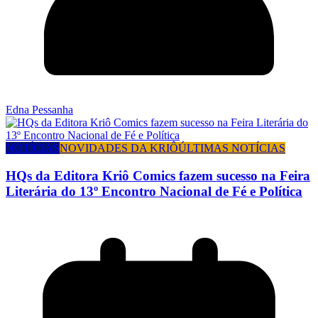
Edna Pessanha
NOTÍCIAS
NOVIDADES DA KRIÔ
ÚLTIMAS NOTÍCIAS
HQs da Editora Kriô Comics fazem sucesso na Feira
Literária do 13º Encontro Nacional de Fé e Política