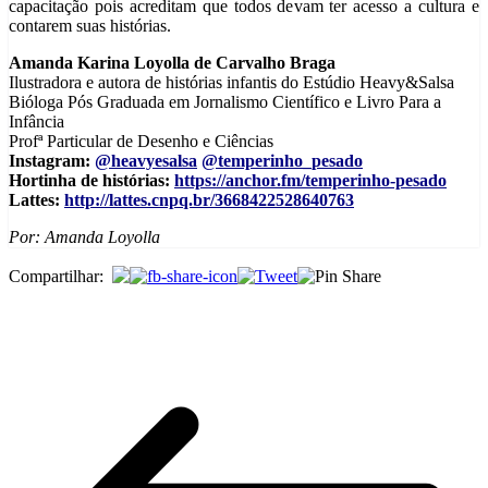
capacitação pois acreditam que todos devam ter acesso a cultura e
contarem suas histórias.
Amanda Karina Loyolla de Carvalho Braga
Ilustradora e autora de histórias infantis do Estúdio Heavy&Salsa
Bióloga Pós Graduada em Jornalismo Científico e Livro Para a
Infância
Profª Particular de Desenho e Ciências
Instagram:
@heavyesalsa
@temperinho_pesado
Hortinha de histórias:
https://anchor.fm/temperinho-pesado
Lattes:
http://lattes.cnpq.br/3668422528640763
Por: Amanda Loyolla
Compartilhar: