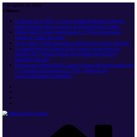
Pular
7 de agosto de 2026
para
Últimos:
o
8ª edição da FLIPEI – Festa Literária Pirata das Editoras
conteúdo
Independentes terá a presença da Editora Kriô Comics
Editora Kriô Comics participará da 1ª Feira Literária da
cidade de Embu das Artes
31 de julho. Último dia para se inscrever na Feira Canastra!
Os quadrinhos da Editora Kriô Comics foram uma das
atrações da 1ª Feira Literária do Instituto Social Afro-
Brasileiro (ISAB)
Diretora da Editora Kriô Comics foi uma das participantes da
1ª Conferência Estadual dos ODS, Objetivos de
Desenvolvimento Sustentável