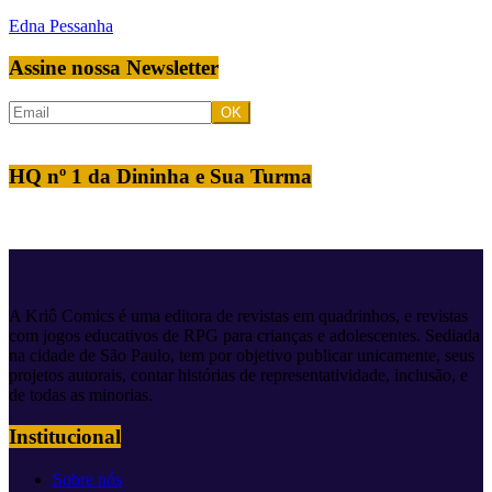
Edna Pessanha
Assine nossa Newsletter
HQ nº 1 da Dininha e Sua Turma
A Kriô Comics é uma editora de revistas em quadrinhos, e revistas
com jogos educativos de RPG para crianças e adolescentes. Sediada
na cidade de São Paulo, tem por objetivo publicar unicamente, seus
projetos autorais, contar histórias de representatividade, inclusão, e
de todas as minorias.
Institucional
Sobre nós