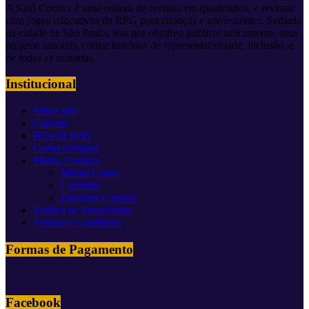
A Kriô Comics é uma editora de revistas em quadrinhos, e revistas
com jogos educativos de RPG para crianças e adolescentes. Sediada
na cidade de São Paulo, tem por objetivo publicar unicamente, seus
projetos autorais, contar histórias de representatividade, inclusão, e
de todas as minorias.
Institucional
Sobre nós
Contato
HQs da Kriô
Como comprar
Minha Compra
Minha Conta
Carrinho
Finalizar Compra
Política de Privacidade
Termos e Condições
Formas de Pagamento
Facebook