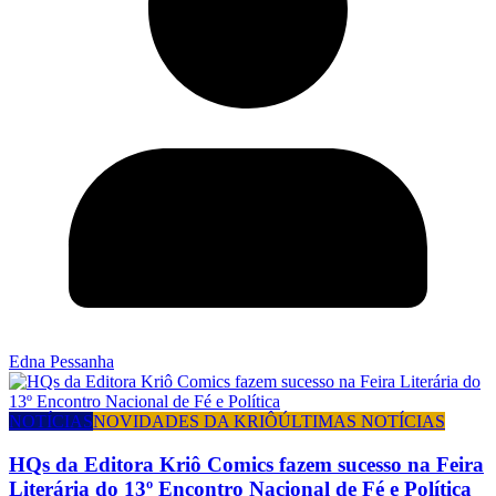
Edna Pessanha
NOTÍCIAS
NOVIDADES DA KRIÔ
ÚLTIMAS NOTÍCIAS
HQs da Editora Kriô Comics fazem sucesso na Feira
Literária do 13º Encontro Nacional de Fé e Política