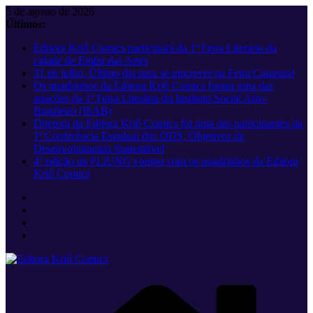
Pular
5 de agosto de 2026
para
Últimos:
o
Editora Kriô Comics participará da 1ª Feira Literária da
conteúdo
cidade de Embu das Artes
31 de julho. Último dia para se inscrever na Feira Canastra!
Os quadrinhos da Editora Kriô Comics foram uma das
atrações da 1ª Feira Literária do Instituto Social Afro-
Brasileiro (ISAB)
Diretora da Editora Kriô Comics foi uma das participantes da
1ª Conferência Estadual dos ODS, Objetivos de
Desenvolvimento Sustentável
4º edição da FLiUNG contou com os quadrinhos da Editora
Kriô Comics