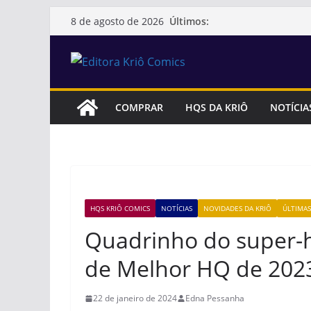
Pular
Últimos:
8 de agosto de 2026
para
o
conteúdo
COMPRAR
HQS DA KRIÔ
NOTÍCIA
HQS KRIÔ COMICS
NOTÍCIAS
NOVIDADES DA KRIÔ
ÚLTIMAS
Quadrinho do super-h
de Melhor HQ de 2023
22 de janeiro de 2024
Edna Pessanha