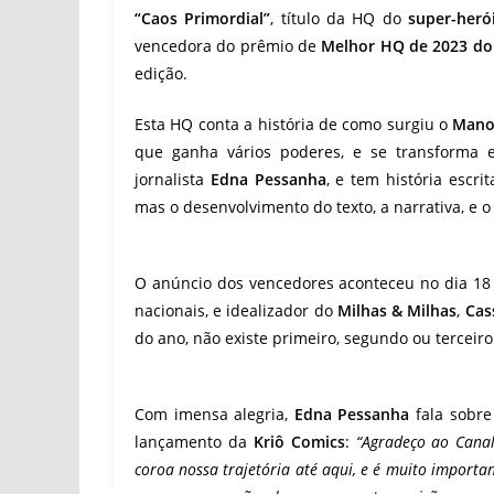
“Caos Primordial”
, título da HQ do
super-her
vencedora do prêmio de
Melhor HQ de 2023 do 
edição.
Esta HQ conta a história de como surgiu o
Mano
que ganha vários poderes, e se transforma e
jornalista
Edna Pessanha
, e tem história escrit
mas o desenvolvimento do texto, a narrativa, e 
O anúncio dos vencedores aconteceu no dia 18 d
nacionais, e idealizador do
Milhas & Milhas
,
Cas
do ano, não existe primeiro, segundo ou terceiro
Com imensa alegria,
Edna Pessanha
fala sobre
lançamento da
Kriô Comics
:
“Agradeço ao Canal
coroa nossa trajetória até aqui, e é muito import