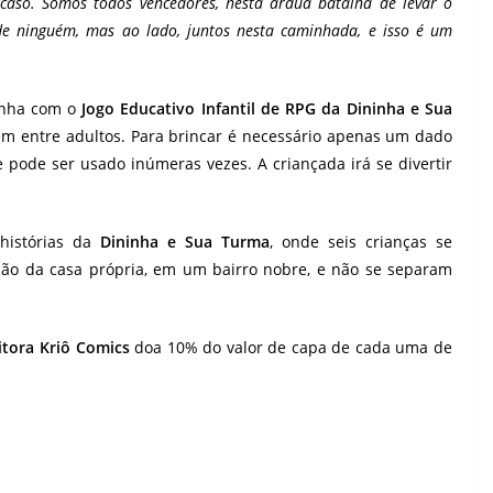
caso. Somos todos vencedores, nesta árdua batalha de levar o
de ninguém, mas ao lado, juntos nesta caminhada, e isso é um
inha com o
Jogo Educativo Infantil de RPG da Dininha e Sua
m entre adultos. Para brincar é necessário apenas um dado
pode ser usado inúmeras vezes. A criançada irá se divertir
 histórias da
Dininha e Sua Turma
, onde seis crianças se
ão da casa própria, em um bairro nobre, e não se separam
itora Kriô Comics
doa 10% do valor de capa de cada uma de