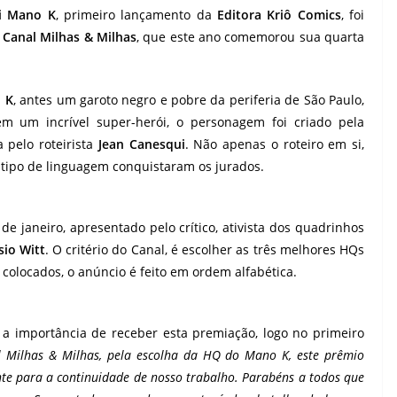
ói Mano K
, primeiro lançamento da
Editora Kriô Comics
, foi
Canal Milhas & Milhas
, que este ano comemorou sua quarta
 K
, antes um garoto negro e pobre da periferia de São Paulo,
m um incrível super-herói, o personagem foi criado pela
a pelo roteirista
Jean Canesqui
. Não apenas o roteiro em si,
o tipo de linguagem conquistaram os jurados.
e janeiro, apresentado pelo crítico, ativista dos quadrinhos
sio Witt
. O critério do Canal, é escolher as três melhores HQs
 colocados, o anúncio é feito em ordem alfabética.
 a importância de receber esta premiação, logo no primeiro
 Milhas & Milhas, pela escolha da HQ do Mano K, este prêmio
ante para a continuidade de nosso trabalho. Parabéns a todos que