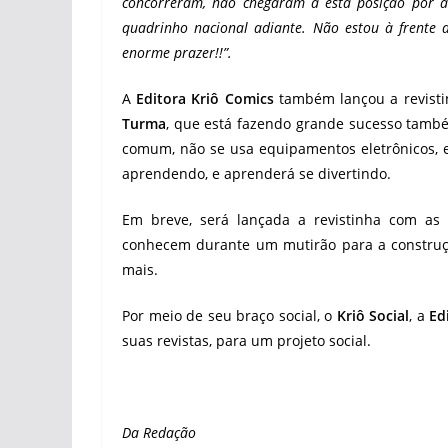
concorreram, não chegaram a esta posição por a
quadrinho nacional adiante. Não estou à frente 
enorme prazer!!”.
A
Editora Kriô Comics
também lançou a revist
Turma
, que está fazendo grande sucesso també
comum, não se usa equipamentos eletrônicos, e 
aprendendo, e aprenderá se divertindo.
Em breve, será lançada a revistinha com as
conhecem durante um mutirão para a construç
mais.
Por meio de seu braço social, o
Kriô Social
, a
Ed
suas revistas, para um projeto social.
Da Redação