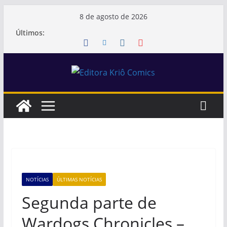
Pular
8 de agosto de 2026
para
Últimos:
o
conteúdo
NOTÍCIAS
ÚLTIMAS NOTÍCIAS
Segunda parte de
Wardogs Chronicles –