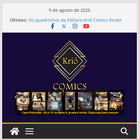
Pular
9 de agosto de 2026
para
Últimos:
Os quadrinhos da Editora Kriô Comics foram
o
uma das atrações da 1ª Feira Literária do
Instituto Social Afro-Brasileiro (ISAB)
conteúdo
Diretora da Editora Kriô Comics foi uma das
participantes da 1ª Conferência Estadual dos
ODS, Objetivos de Desenvolvimento Sustentável
8ª edição da FLIPEI – Festa Literária Pirata das
Editoras Independentes terá a presença da
Editora Kriô Comics
Editora Kriô Comics participará da 1ª Feira
Literária da cidade de Embu das Artes
31 de julho. Último dia para se inscrever na
Feira Canastra!