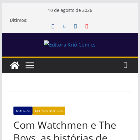
Pular
10 de agosto de 2026
para
Últimos:
o
conteúdo
NOTÍCIAS
ÚLTIMAS NOTÍCIAS
Com Watchmen e The
Boys, as histórias de