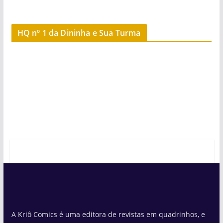
HQ nº 1 da Dininha e Sua Turma
A Kriô Comics é uma editora de revistas em quadrinhos, e