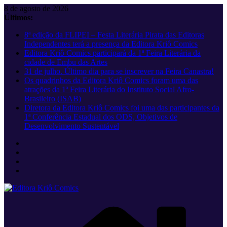
Pular
8 de agosto de 2026
para
Últimos:
o
8ª edição da FLIPEI – Festa Literária Pirata das Editoras
conteúdo
Independentes terá a presença da Editora Kriô Comics
Editora Kriô Comics participará da 1ª Feira Literária da
cidade de Embu das Artes
31 de julho. Último dia para se inscrever na Feira Canastra!
Os quadrinhos da Editora Kriô Comics foram uma das
atrações da 1ª Feira Literária do Instituto Social Afro-
Brasileiro (ISAB)
Diretora da Editora Kriô Comics foi uma das participantes da
1ª Conferência Estadual dos ODS, Objetivos de
Desenvolvimento Sustentável