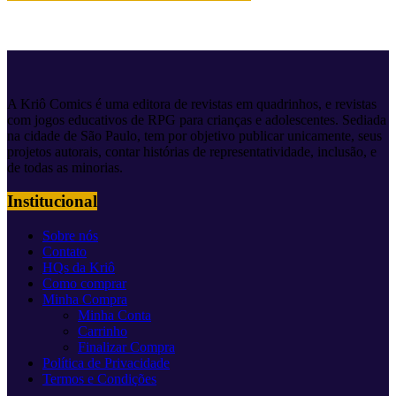
A Kriô Comics é uma editora de revistas em quadrinhos, e revistas
com jogos educativos de RPG para crianças e adolescentes. Sediada
na cidade de São Paulo, tem por objetivo publicar unicamente, seus
projetos autorais, contar histórias de representatividade, inclusão, e
de todas as minorias.
Institucional
Sobre nós
Contato
HQs da Kriô
Como comprar
Minha Compra
Minha Conta
Carrinho
Finalizar Compra
Política de Privacidade
Termos e Condições