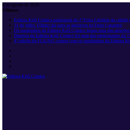
Pular
6 de agosto de 2026
para
Últimos:
o
Editora Kriô Comics participará da 1ª Feira Literária da cidad
conteúdo
31 de julho. Último dia para se inscrever na Feira Canastra!
Os quadrinhos da Editora Kriô Comics foram uma das atrações da
Diretora da Editora Kriô Comics foi uma das participantes da
4º edição da FLiUNG contou com os quadrinhos da Editora K