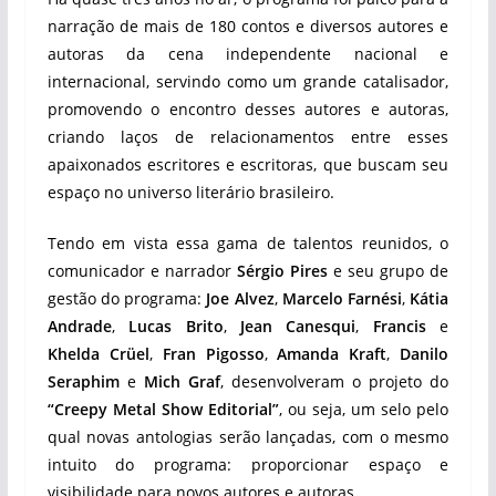
narração de mais de 180 contos e diversos autores e
autoras da cena independente nacional e
internacional, servindo como um grande catalisador,
promovendo o encontro desses autores e autoras,
criando laços de relacionamentos entre esses
apaixonados escritores e escritoras, que buscam seu
espaço no universo literário brasileiro.
Tendo em vista essa gama de talentos reunidos, o
comunicador e narrador
Sérgio Pires
e seu grupo de
gestão do programa:
Joe Alvez
,
Marcelo Farnési
,
Kátia
Andrade
,
Lucas Brito
,
Jean Canesqui
,
Francis
e
Khelda Crüel
,
Fran Pigosso
,
Amanda Kraft
,
Danilo
Seraphim
e
Mich Graf
, desenvolveram o projeto do
“Creepy Metal Show Editorial”
, ou seja, um selo pelo
qual novas antologias serão lançadas, com o mesmo
intuito do programa: proporcionar espaço e
visibilidade para novos autores e autoras.