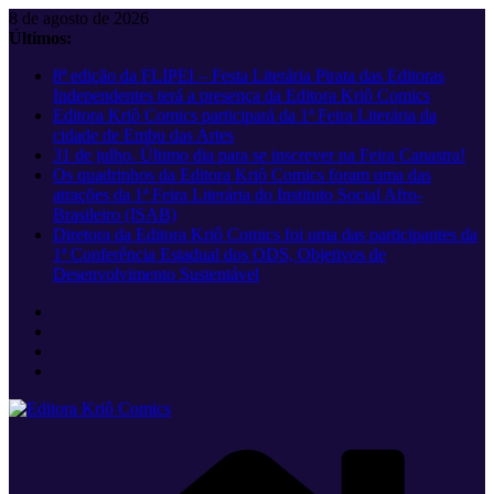
Pular
8 de agosto de 2026
para
Últimos:
o
8ª edição da FLIPEI – Festa Literária Pirata das Editoras
conteúdo
Independentes terá a presença da Editora Kriô Comics
Editora Kriô Comics participará da 1ª Feira Literária da
cidade de Embu das Artes
31 de julho. Último dia para se inscrever na Feira Canastra!
Os quadrinhos da Editora Kriô Comics foram uma das
atrações da 1ª Feira Literária do Instituto Social Afro-
Brasileiro (ISAB)
Diretora da Editora Kriô Comics foi uma das participantes da
1ª Conferência Estadual dos ODS, Objetivos de
Desenvolvimento Sustentável