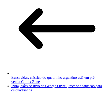
Buscavidas, clássico do quadrinho argentino está em pré-
venda Comix Zone
1984, clássico livro de George Orwell, recebe adaptação para
os quadrinhos