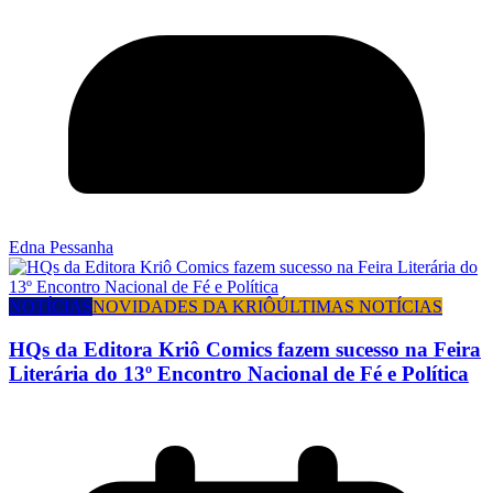
Edna Pessanha
NOTÍCIAS
NOVIDADES DA KRIÔ
ÚLTIMAS NOTÍCIAS
HQs da Editora Kriô Comics fazem sucesso na Feira
Literária do 13º Encontro Nacional de Fé e Política