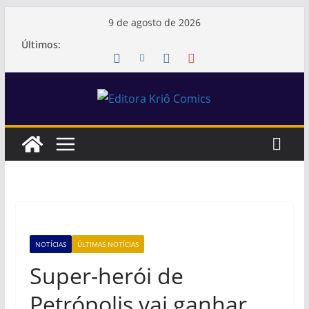
Pular
9 de agosto de 2026
para
Últimos:
o
conteúdo
NOTÍCIAS
ÚLTIMAS NOTÍCIAS
Super-herói de
Petrópolis vai ganhar